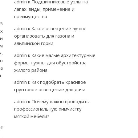
admin
к
Подшипниковые узлы на
лапах: виды, применение и
преимущества
25
admin
к
Какое освещение лучше
их
организовать для газона и
и
альпийской горки
им
м,
admin
к
Какие малые архитектурные
го
формы нужны для обустройства
ка
жилого района
a-
admin
к
Как подобрать красивое
грунтовое освещение для дачи
admin
к
Почему важно проводить
профессиональную химчистку
мягкой мебели?
ев