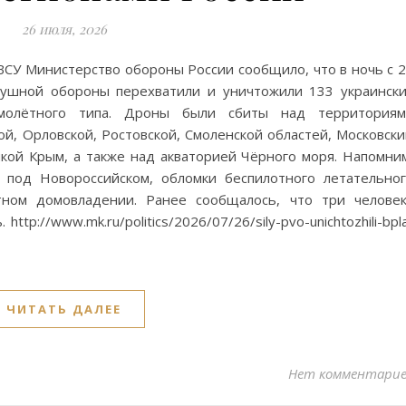
26 июля, 2026
СУ Министерство обороны России сообщило, что в ночь с 
ушной обороны перехватили и уничтожили 133 украинск
амолётного типа. Дроны были сбиты над территориям
ой, Орловской, Ростовской, Смоленской областей, Московск
икой Крым, а также над акваторией Чёрного моря. Напомни
 под Новороссийском, обломки беспилотного летательно
тном домовладении. Ранее сообщалось, что три челове
ttp://www.mk.ru/politics/2026/07/26/sily-pvo-unichtozhili-bpl
ЧИТАТЬ ДАЛЕЕ
Нет комментари