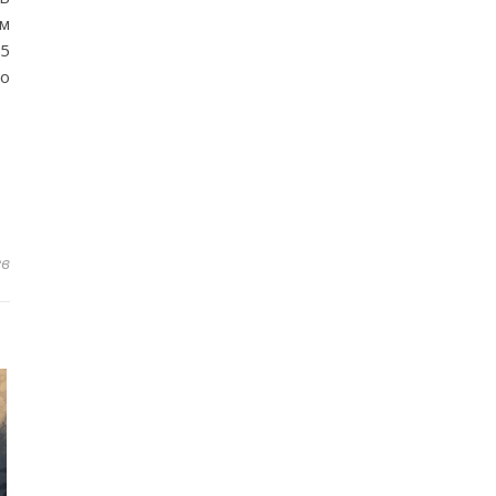
ом
05
по
ев