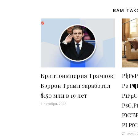
ВАМ ТАК
Криптоимперия Трампов:
РђРєР
Бэррон Трамп заработал
Рє Р¶
$150 млн в 19 лет
РїРµС
1 октября, 2025
РѕС‚Р
РїСЂ
РІ Рї
21 июля, 