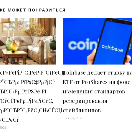
ЖЕ МОЖЕТ ПОНРАВИТЬСЯ
єР»РёРјР°С‚РёР·Р°С†РёСЏ
Coinbase делает ставку н
Р°СЂРµ: РїРѕС‡РµРјСѓ
ETF от ProShares на фоне
ЂРІС‹Рµ РґРЅРё РІ
изменения стандартов
їСѓСЃРєРµ РјРѕРіСѓС‚
резервирования
РµРІСЂР°С‚РёС‚СЊСЃСЏ
стейблкоинов
3 июня, 2026
С‹С‚РєСѓ
2026