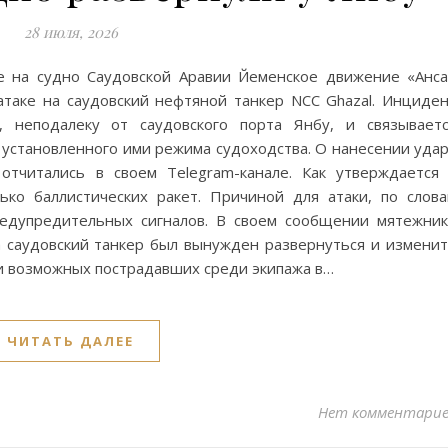
28 июля, 2026
е на судно Саудовской Аравии Йеменское движение «Анс
атаке на саудовский нефтяной танкер NCC Ghazal. Инциде
, неподалеку от саудовского порта Янбу, и связывает
 установленного ими режима судоходства. О нанесении уда
тчитались в своем Telegram-канале. Как утверждается
ько баллистических ракет. Причиной для атаки, по слов
редупредительных сигналов. В своем сообщении мятежни
ла саудовский танкер был вынужден развернуться и измени
ли возможных пострадавших среди экипажа в…
ЧИТАТЬ ДАЛЕЕ
Нет комментари