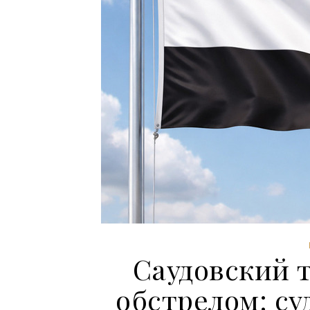
Саудовский 
обстрелом: су