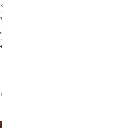
к
 с
3
ез
мо
яч
ые
ев