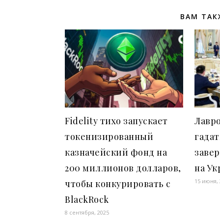
ВАМ ТАК
Fidelity тихо запускает
Лавро
токенизированный
гадат
казначейский фонд на
заве
200 миллионов долларов,
на Ук
15 июня,
чтобы конкурировать с
BlackRock
8 сентября, 2025