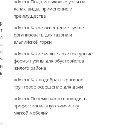
admin
к
Подшипниковые узлы на
лапах: виды, применение и
преимущества
ар
admin
к
Какое освещение лучше
нт
организовать для газона и
ся
альпийской горки
ра
 в
admin
к
Какие малые архитектурные
ам
формы нужны для обустройства
ки
жилого района
ть
admin
к
Как подобрать красивое
грунтовое освещение для дачи
admin
к
Почему важно проводить
профессиональную химчистку
мягкой мебели?
ев