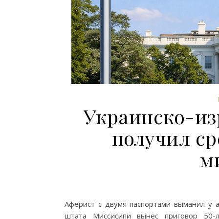
Украинско-и
получил ср
м
Аферист с двумя паспортами выманил у 
штата Миссисипи вынес приговор 50-