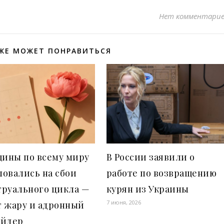
Нет комментари
ЖЕ МОЖЕТ ПОНРАВИТЬСЯ
ины по всему миру
В России заявили о
овались на сбои
работе по возвращению
труального цикла —
курян из Украины
7 июня, 2026
т жару и адронный
айдер