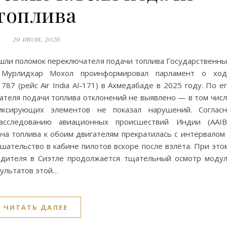
топлива
29 июля, 2026
ашли поломок переключателя подачи топлива Государственн
 Мурлидхар Мохол проинформировал парламент о ход
87 (рейс Air India AI‑171) в Ахмедабаде в 2025 году. По е
ателя подачи топлива отклонений не выявлено — в том чис
иксирующих элементов не показал нарушений. Соглас
сследованию авиационных происшествий Индии (AAIB)
ча топлива к обоим двигателям прекратилась с интервалом
ательство в кабине пилотов вскоре после взлёта. При это
одителя в Сиэтле продолжается тщательный осмотр моду
зультатов этой…
ЧИТАТЬ ДАЛЕЕ