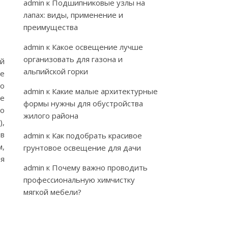
admin
к
Подшипниковые узлы на
лапах: виды, применение и
преимущества
admin
к
Какое освещение лучше
организовать для газона и
ый
альпийской горки
е
го
admin
к
Какие малые архитектурные
ле
формы нужны для обустройства
но
жилого района
,
 в
admin
к
Как подобрать красивое
м,
грунтовое освещение для дачи
ля
admin
к
Почему важно проводить
профессиональную химчистку
мягкой мебели?