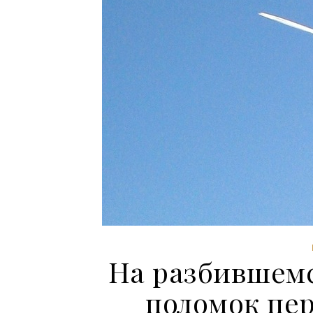
На разбившемс
поломок пе