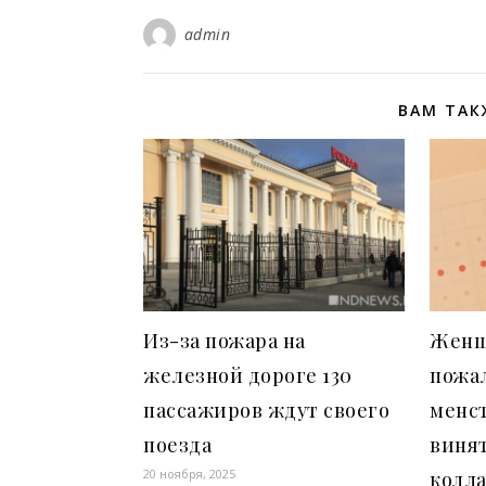
admin
ВАМ ТАК
Из-за пожара на
Женщ
железной дороге 130
пожал
пассажиров ждут своего
менс
поезда
виня
20 ноября, 2025
колл