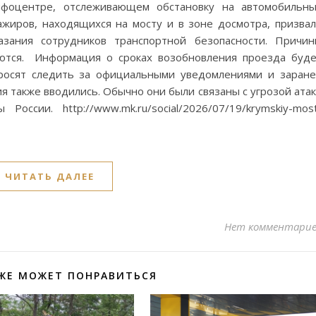
фоцентре, отслеживающем обстановку на автомобильн
ажиров, находящихся на мосту и в зоне досмотра, призва
азания сотрудников транспортной безопасности. Причи
яются. Информация о сроках возобновления проезда буд
просят следить за официальными уведомлениями и заран
 также вводились. Обычно они были связаны с угрозой ата
ссии. http://www.mk.ru/social/2026/07/19/krymskiy-mos
ЧИТАТЬ ДАЛЕЕ
Нет комментари
ЖЕ МОЖЕТ ПОНРАВИТЬСЯ