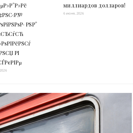
µР»Р°Р»Рё
миллиардов долларов!
6 июня, 2026
С‡РЅС‹Р№
ѕРіРЅРѕР· РЅР°
РѕСЂСѓСЋ
»РѕРІРёРЅСѓ
РЅСЏ РІ
СЃРєРІРµ
 2026