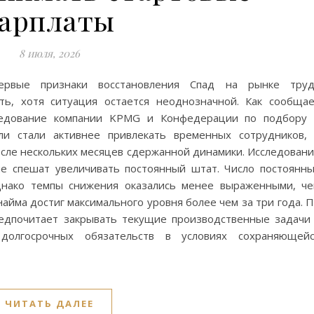
зарплаты
8 июля, 2026
ервые признаки восстановления Спад на рынке труд
ть, хотя ситуация остается неоднозначной. Как сообща
следование компании KPMG и Конфедерации по подбору
ели стали активнее привлекать временных сотрудников,
осле нескольких месяцев сдержанной динамики. Исследован
не спешат увеличивать постоянный штат. Число постоянн
днако темпы снижения оказались менее выраженными, ч
йма достиг максимального уровня более чем за три года. 
редпочитает закрывать текущие производственные задачи
долгосрочных обязательств в условиях сохраняющейс
ЧИТАТЬ ДАЛЕЕ