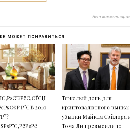
Нет комментари
ЖЕ МОЖЕТ ПОНРАВИТЬСЯ
РІС‚РѕСЂРёС‚СЃСЏ
Тяжелый день для
РєРѕС€РјР°СЂ 2010
криптовалютного рынка:
ґР°?
убытки Майкла Сэйлора 
ЅРѕРїС‚РёРєРё
Тома Ли превысили 10