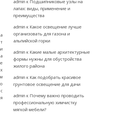
admin
к
Подшипниковые узлы на
лапах: виды, применение и
преимущества
admin
к
Какое освещение лучше
организовать для газона и
а
альпийской горки
ет
 и
admin
к
Какие малые архитектурные
 а
формы нужны для обустройства
ие
жилого района
ых
ем
admin
к
Как подобрать красивое
По
грунтовое освещение для дачи
 с
admin
к
Почему важно проводить
я
профессиональную химчистку
мягкой мебели?