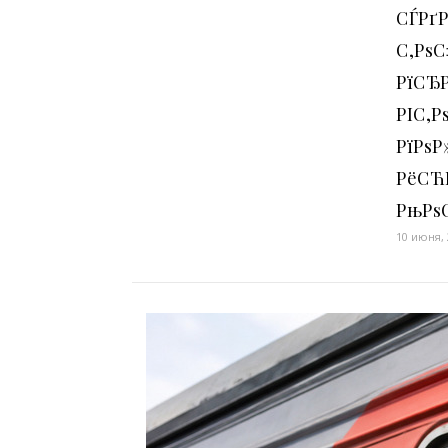
СЃРґР
С‚Рѕ
РїСЂР
РІС‚
РїРѕР
РёСЋ
РњРѕ
10 июня,