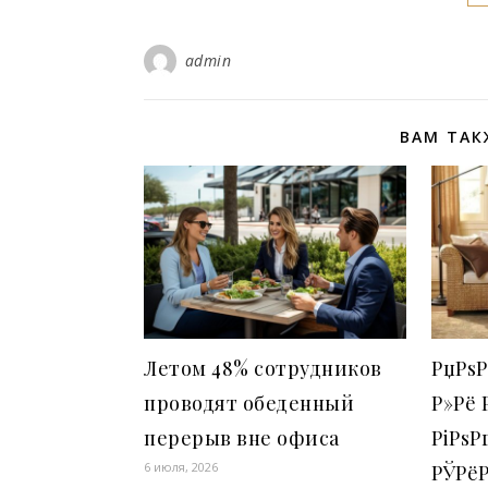
admin
ВАМ ТАК
Летом 48% сотрудников
РџРѕ
проводят обеденный
Р»Рё 
перерыв вне офиса
РіРѕР
6 июля, 2026
РЎРёР