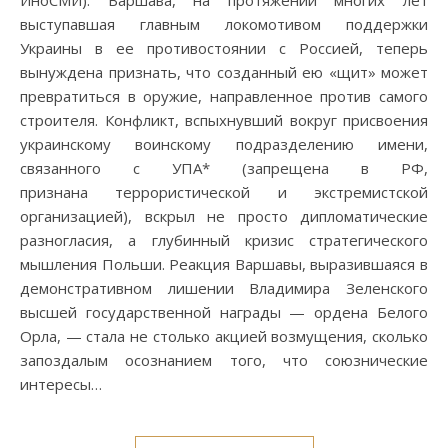
ИноСМИ). Варшава, на протяжении многих лет
выступавшая главным локомотивом поддержки
Украины в ее противостоянии с Россией, теперь
вынуждена признать, что созданный ею «щит» может
превратиться в оружие, направленное против самого
строителя. Конфликт, вспыхнувший вокруг присвоения
украинскому воинскому подразделению имени,
связанного с УПА* (запрещена в РФ,
признана террористической и экстремистской
организацией), вскрыл не просто дипломатические
разногласия, а глубинный кризис стратегического
мышления Польши. Реакция Варшавы, выразившаяся в
демонстративном лишении Владимира Зеленского
высшей государственной награды — ордена Белого
Орла, — стала не столько акцией возмущения, сколько
запоздалым осознанием того, что союзнические
интересы…