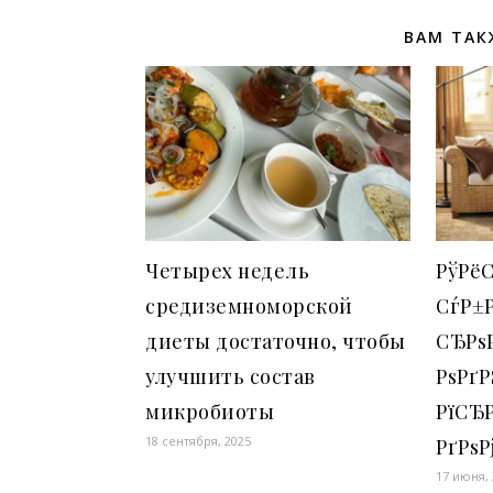
ВАМ ТАК
Четырех недель
РўРё
средиземноморской
СѓР±Р
диеты достаточно, чтобы
СЂРѕР
улучшить состав
РѕРґР
микробиоты
РїСЂ
18 сентября, 2025
РґРѕР
17 июня,