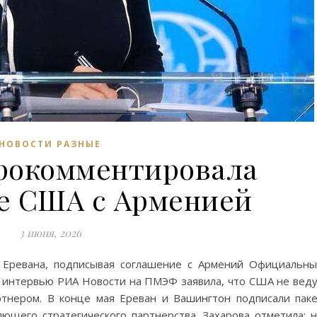
НОВОСТИ РАЗНЫЕ
прокомментировала
е США с Арменией
3 июня, 2026
 Еревана, подписывая соглашение с Армений Официальн
 интервью РИА Новости на ПМЭФ заявила, что США не вед
ртнером. В конце мая Ереван и Вашингтон подписали пак
лющего стратегического партнерства. Захарова отметила: 