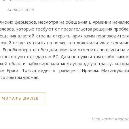
24 июля, 2026
янских фермеров, несмотря на обещания В Армении начали
оловов, которые требуют от правительства решения пробл
бещания властей страны открыть армянским производител
ожай остается гнить на полях, а в холодильниках скопили
ы. Евробюрократы обещали армянам отменить пошлины на 
ответствуют стандартам ЕС. Да и не нужны там особо ником
кой области заблокировали международную трассу, котор
ом Ерасх. Трасса ведет к границе с Ираном. Митингующ
 со сбытом урожая…
ЧИТАТЬ ДАЛЕЕ
Нет комментари